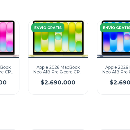
ENVÍO GRATIS
ENVÍO GRATI
cBook
Apple 2026 MacBook
Apple 2026
ore CPU
Neo A18 Pro 6‑core CPU
Neo A18 Pro 
GB SSD
5‑core GPU 256GB SSD
5‑core GPU 
1506)
8GB 13" (2408x1506)
8GB 13" (2
00
$2.690.000
$2.69
Mac OS
Mac 