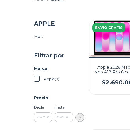
APPLE
ENVÍO GRATIS
Mac
Filtrar por
Apple 2026 Ma
Marca
Neo A18 Pro 6‑c
5‑core GPU 256
Apple (9)
8GB 13" (2408x
$2.690.0
Mac OS
Precio
Desde
Hasta