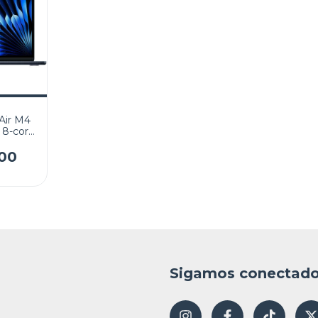
Air M4
 8-core
 16GB
 Liquid
00
acklit
Sigamos conectad