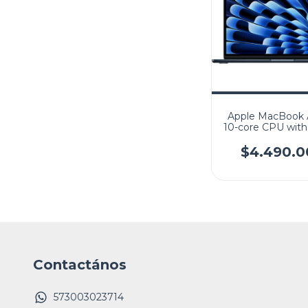
Apple MacBook 
10-core CPU with
GPU 256GB SSD
13.6" (2560x1664)
$4.490.0
Retina MacOS B
Keyboard
Contactános
573003023714