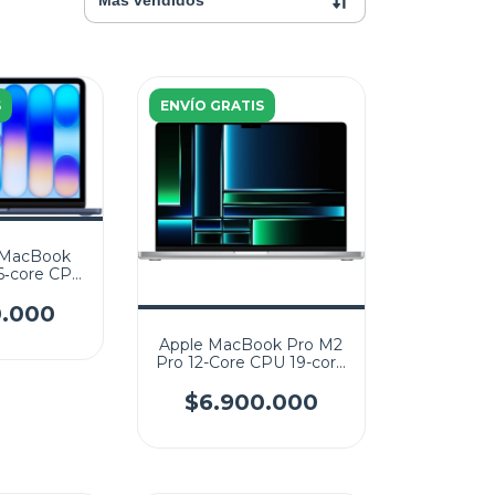
S
ENVÍO GRATIS
 MacBook
6‑core CPU
256GB SSD
408x1506)
0.000
OS
Apple MacBook Pro M2
Pro 12-Core CPU 19-core
GPU 1TB SSD 16GB 16.2"
(3456x2234) Liquid
$6.900.000
Retina Display MacOS
SILVER SPANISH