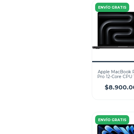
ENVÍO GRATIS
Apple MacBook 
Pro 12-Core CPU 
GPU 512GB SSD
14.2" (3024x1964)
$8.900.0
Retina XDR M
SPACE BLA
ENVÍO GRATIS