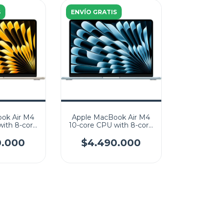
S
ENVÍO GRATIS
ok Air M4
Apple MacBook Air M4
with 8-core
10-core CPU with 8-core
SSD 16GB
GPU 256GB SSD 16GB
664) Liquid
13.6" (2560x1664) Liquid
0.000
$4.490.000
S Backlit
Retina MacOS Backlit
ard
Keyboard