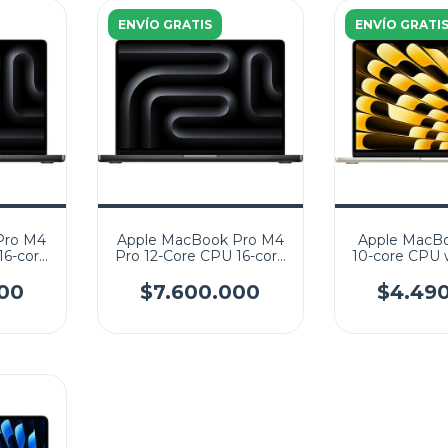
ENVÍO GRATIS
ENVÍO GRATI
Pro M4
Apple MacBook Pro M4
Apple MacBo
16-core
Pro 12-Core CPU 16-core
10-core CPU 
 24GB
GPU 1TB SSD 24GB
GPU 256GB 
 Liquid
14.2" (3024x1964) Liquid
13.6" (2560x1
00
$7.600.000
$4.49
acOS
Retina XDR MacOS
Retina MacO
CK
SPACE BLACK
Keybo